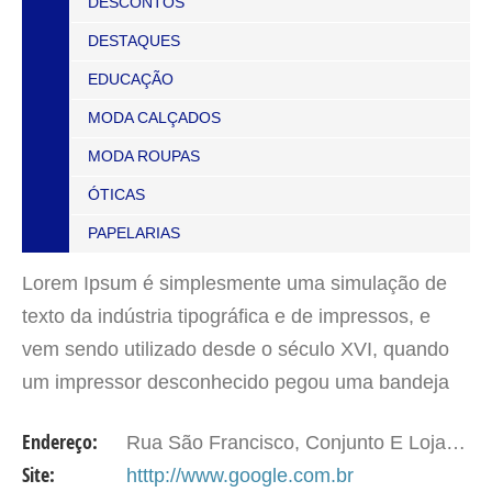
DESCONTOS
DESTAQUES
EDUCAÇÃO
MODA CALÇADOS
MODA ROUPAS
ÓTICAS
PAPELARIAS
Lorem Ipsum é simplesmente uma simulação de
texto da indústria tipográfica e de impressos, e
vem sendo utilizado desde o século XVI, quando
um impressor desconhecido pegou uma bandeja
de tipos e os embaralhou para fazer um livro de
Endereço:
Rua São Francisco, Conjunto E Loja 50 – Centro
modelos de tipos.…
Site:
htttp://www.google.com.br